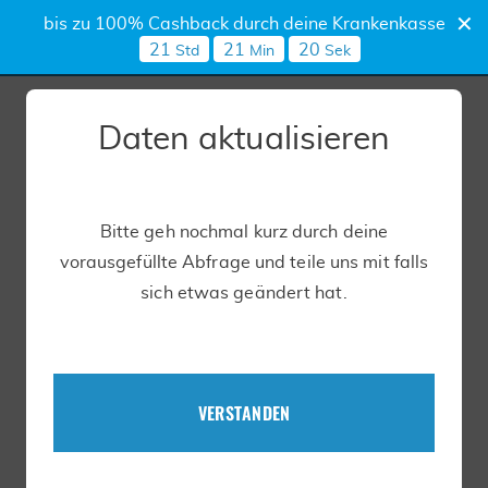
bis zu 100% Cashback durch deine Krankenkasse
21
21
19
Std
Min
Sek
Was ist dein Ziel?
Daten aktualisieren
Wir nutzen dein Ziel um dein Programm optimal
auf dich anzupassen.
Bitte geh nochmal kurz durch deine
vorausgefüllte Abfrage und teile uns mit falls
sich etwas geändert hat.
VERSTANDEN
Deine Ernährungsweise