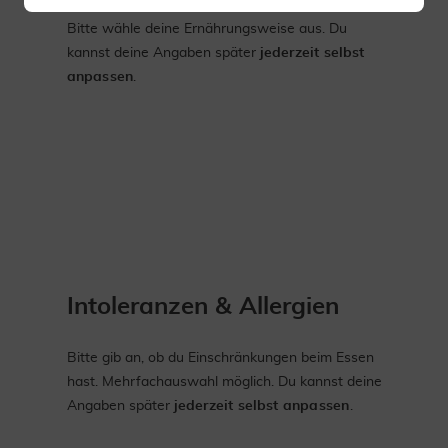
Bitte wähle deine Ernährungsweise aus. Du
kannst deine Angaben später
jederzeit selbst
anpassen
.
Intoleranzen & Allergien
Bitte gib an, ob du Einschränkungen beim Essen
hast. Mehrfachauswahl möglich. Du kannst deine
Angaben später
jederzeit selbst anpassen
.